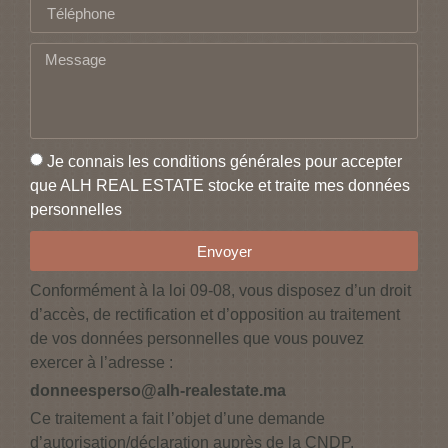
Je connais les conditions générales pour accepter
que ALH REAL ESTATE stocke et traite mes données
personnelles
Envoyer
Conformément à la loi 09-08, vous disposez d’un droit
d’accès, de rectification et d’opposition au traitement
de vos données personnelles que vous pouvez
exercer à l’adresse :
donneesperso@alh-realestate.ma
Ce traitement a fait l’objet d’une demande
d’autorisation/déclaration auprès de la CNDP.