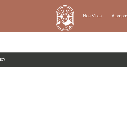
Nos Villas
A propo
ICY